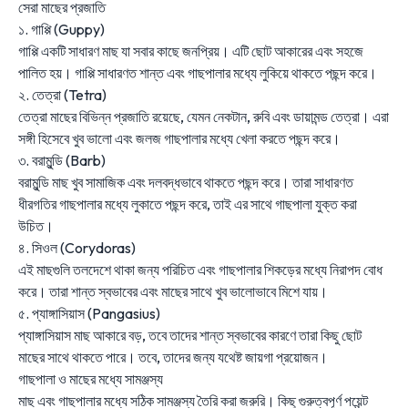
সেরা মাছের প্রজাতি
১. গাপ্পি (Guppy)
গাপ্পি একটি সাধারণ মাছ যা সবার কাছে জনপ্রিয়। এটি ছোট আকারের এবং সহজে
পালিত হয়। গাপ্পি সাধারণত শান্ত এবং গাছপালার মধ্যে লুকিয়ে থাকতে পছন্দ করে।
২. তেত্রা (Tetra)
তেত্রা মাছের বিভিন্ন প্রজাতি রয়েছে, যেমন নেকটান, রুবি এবং ডায়ামন্ড তেত্রা। এরা
সঙ্গী হিসেবে খুব ভালো এবং জলজ গাছপালার মধ্যে খেলা করতে পছন্দ করে।
৩. বরামুন্ডি (Barb)
বরামুন্ডি মাছ খুব সামাজিক এবং দলবদ্ধভাবে থাকতে পছন্দ করে। তারা সাধারণত
ধীরগতির গাছপালার মধ্যে লুকাতে পছন্দ করে, তাই এর সাথে গাছপালা যুক্ত করা
উচিত।
৪. সিওল (Corydoras)
এই মাছগুলি তলদেশে থাকা জন্য পরিচিত এবং গাছপালার শিকড়ের মধ্যে নিরাপদ বোধ
করে। তারা শান্ত স্বভাবের এবং মাছের সাথে খুব ভালোভাবে মিশে যায়।
৫. প্যাঙ্গাসিয়াস (Pangasius)
প্যাঙ্গাসিয়াস মাছ আকারে বড়, তবে তাদের শান্ত স্বভাবের কারণে তারা কিছু ছোট
মাছের সাথে থাকতে পারে। তবে, তাদের জন্য যথেষ্ট জায়গা প্রয়োজন।
গাছপালা ও মাছের মধ্যে সামঞ্জস্য
মাছ এবং গাছপালার মধ্যে সঠিক সামঞ্জস্য তৈরি করা জরুরি। কিছু গুরুত্বপূর্ণ পয়েন্ট