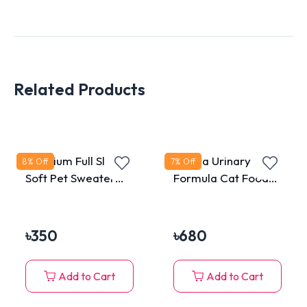
Related Products
Premium Full Sleeve
Kaniva Urinary Care
8
% Off
7
% Off
Soft Pet Sweater
Formula Cat Food
Dress
Chicken,Turkey &
Rice 1kg for All Ages
৳
350
৳
680
Add to Cart
Add to Cart