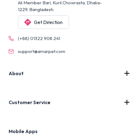
Ali Member Bari, Kuril Chowrasta, Dhaka-
1229, Bangladesh.
Get Direction
(+88) 01322 908 241
support@amarpet.com
About
Contact Us
About Us
Customer Service
Blog
Privacy Policy
FAQs
Terms of Use
Mobile Apps