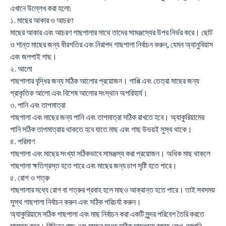
এখানে উল্লেখ করা হলো:
১. মাছের আকার ও আচরণ
মাছের আকার এবং আচরণ গাছপালার সাথে তাদের সামঞ্জস্যের উপর নির্ভর করে। ছোট
ও শান্ত মাছের জন্য ধীরগতির এবং নিরাপদ গাছপালা নির্বাচন করুন, যেমন অ্যানুবিয়াস
এবং জলপাই গাছ।
২. আলো
গাছপালার বৃদ্ধির জন্য সঠিক আলোর প্রয়োজন। গাপ্পি এবং তেত্রা মাছের জন্য
প্রাকৃতিক আলো এবং বিশেষ আলোর সংস্থান অপরিহার্য।
৩. পানি এবং তাপমাত্রা
গাছপালা এবং মাছের জন্য পানি এবং
তাপমাত্রা সঠিক রাখতে হবে
। অ্যাকুরিয়ামের
পানি সঠিক তাপমাত্রায় থাকতে হবে যাতে মাছ এবং গাছ উভয়ই সুস্থ থাকে।
৪. পরিমাণ
গাছপালা এবং মাছের সংখ্যা সঠিকভাবে সামঞ্জস্য করা প্রয়োজন। অধিক মাছ থাকলে
গাছপালা ক্ষতিগ্রস্ত হতে পারে এবং মাছের জন্য চাপ সৃষ্টি হতে পারে।
৫. রোগ ও শত্রু
গাছপালার মধ্যে রোগ বা শত্রুর প্রবাহ হলে মাছও আক্রান্ত হতে পারে। তাই সবসময়
সুস্থ গাছপালা নির্বাচন করুন এবং
সঠিক পরিচর্যা করুন
।
অ্যাকুরিয়ামে সঠিক গাছপালা এবং মাছ নির্বাচন করা একটি সুন্দর পরিবেশ তৈরি করতে