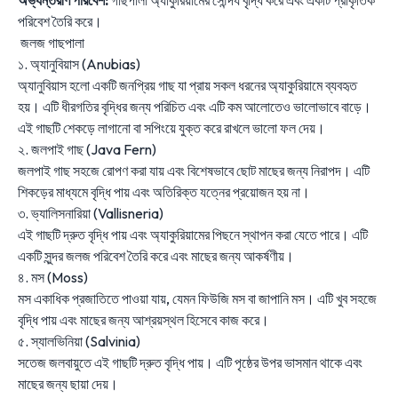
অভ্যন্তরীণ পরিবেশ:
গাছপালা অ্যাকুরিয়ামের সৌন্দর্য বৃদ্ধি করে এবং একটি প্রাকৃতিক
পরিবেশ তৈরি করে।
জলজ গাছপালা
১. অ্যানুবিয়াস (Anubias)
অ্যানুবিয়াস হলো একটি জনপ্রিয় গাছ যা প্রায় সকল ধরনের অ্যাকুরিয়ামে ব্যবহৃত
হয়। এটি ধীরগতির বৃদ্ধির জন্য পরিচিত এবং এটি কম আলোতেও ভালোভাবে বাড়ে।
এই গাছটি শেকড়ে লাগানো বা সপিংয়ে যুক্ত করে রাখলে ভালো ফল দেয়।
২. জলপাই গাছ (Java Fern)
জলপাই গাছ সহজে রোপণ করা যায় এবং বিশেষভাবে ছোট মাছের জন্য নিরাপদ। এটি
শিকড়ের মাধ্যমে বৃদ্ধি পায় এবং অতিরিক্ত যত্নের প্রয়োজন হয় না।
৩. ভ্যালিসনারিয়া (Vallisneria)
এই গাছটি দ্রুত বৃদ্ধি পায় এবং অ্যাকুরিয়ামের পিছনে স্থাপন করা যেতে পারে। এটি
একটি সুন্দর জলজ পরিবেশ তৈরি করে এবং মাছের জন্য আকর্ষণীয়।
৪. মস (Moss)
মস একাধিক প্রজাতিতে পাওয়া যায়, যেমন ফিউজি মস বা জাপানি মস। এটি খুব সহজে
বৃদ্ধি পায় এবং মাছের জন্য আশ্রয়স্থল হিসেবে কাজ করে।
৫. স্যালভিনিয়া (Salvinia)
সতেজ জলবায়ুতে এই গাছটি দ্রুত বৃদ্ধি পায়। এটি পৃষ্ঠের উপর ভাসমান থাকে এবং
মাছের জন্য ছায়া দেয়।