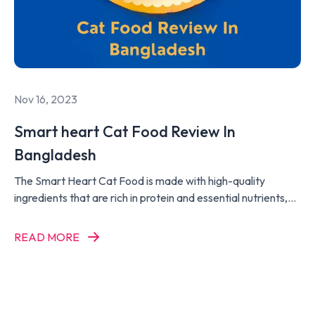
Nov 16, 2023
Smart heart Cat Food Review In
Bangladesh
The Smart Heart Cat Food is made with high-quality
ingredients that are rich in protein and essential nutrients,
such as taurine, vitamins, and minerals, to support the
overall health and well-being of your cat. It is also enriched
READ MORE
with Omega 3 and 6 fatty acids to promote healthy skin and
a shiny coat.