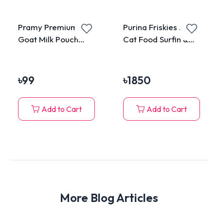
Pramy Premium
Purina Friskies Adult
Goat Milk Pouch
Cat Food Surfin &
with Tuna in Gravy
Turfin Favourites
60g
2.5kg
৳
99
৳
1850
Add to Cart
Add to Cart
More Blog Articles